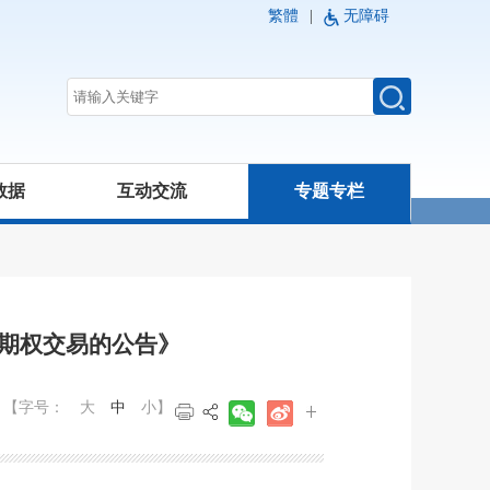
繁體
|
无障碍
数据
互动交流
专题专栏
期权交易的公告》
【字号：
大
中
小
】