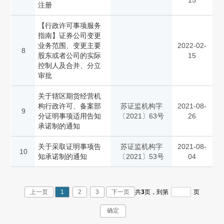
15
注册
【行政许可事项服务
指南】证券公司变更
业务范围、变更主要
2022-02-
8
股东或者公司的实际
15
控制人及合并、分立
审批
关于辖区期货经营机
构行政许可、备案部
苏证监机构字
2021-08-
9
分证明事项适用告知
〔2021〕63号
26
承诺制的通知
关于采取证明事项告
苏证监机构字
2021-08-
10
知承诺制的通知
〔2021〕53号
04
上一页
1
2
3
下一页
共
3
页，
到第
页
确定