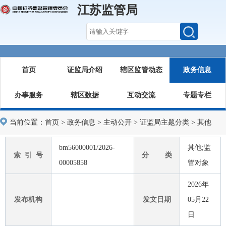
江苏监管局
首页
证监局介绍
辖区监管动态
政务信息
办事服务
辖区数据
互动交流
专题专栏
当前位置：
首页
>
政务信息
>
主动公开
>
证监局主题分类
>
其他
bm56000001/2026-
其他;监
索 引 号
分 类
00005858
管对象
2026年
发布机构
发文日期
05月22
日