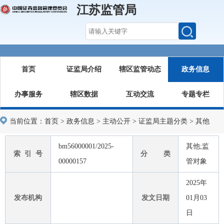
江苏监管局
首页
证监局介绍
辖区监管动态
政务信息
办事服务
辖区数据
互动交流
专题专栏
当前位置：
首页
>
政务信息
>
主动公开
>
证监局主题分类
>
其他
bm56000001/2025-
其他;监
索 引 号
分 类
00000157
管对象
2025年
发布机构
发文日期
01月03
日