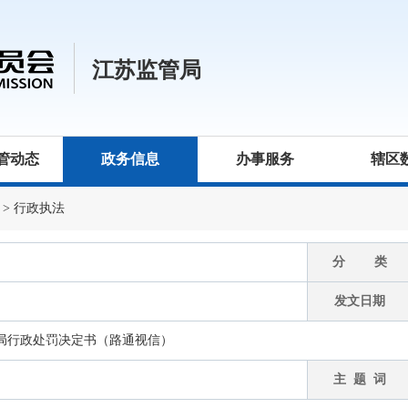
江苏监管局
管动态
政务信息
办事服务
辖区
>
行政执法
分 类
发文日期
局行政处罚决定书（路通视信）
主 题 词