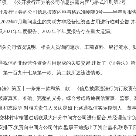
项、《公开发行证券的公司信息披露内容与格式准则第2号——年度
发行证券的公司信息披露内容与格式准则第3号——半年度报告的内
至2022年7月期间发生的关联方非经营性资金占用进行临时公告,并在
2021年年度报告、2022年半年度报告存在重大遗漏。
相关公司情况说明、相关人员询问笔录、工商资料、银行流水、财
通视信的非经营性资金占用形成的关联交易,违反了《证券法》
》第一百九十七条第一款、第二款所述违法情形。
法》第五十一条第一款和第二款、《信息披露违法行为行政责任认定
息披露真实、准确、完整的义务。综合考虑路通视信董事、监事、
度和态度等,对相关责任人员认定如下:路通视信实际控制人、董
提交林竹审核通过后联系大部分中间方公司进行配合;总经理蓝宇
安排下,负责向中间方公司付款;监事王迪提出了资金需求,联系