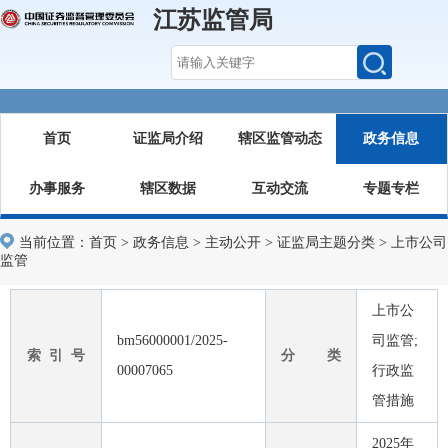
江苏监管局
首页
证监局介绍
辖区监管动态
政务信息
办事服务
辖区数据
互动交流
专题专栏
当前位置：
首页
>
政务信息
>
主动公开
>
证监局主题分类
>
上市公司
监管
上市公
bm56000001/2025-
司监管;
索 引 号
分 类
00007065
行政监
管措施
2025年