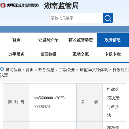
湖南监管局
首页
证监局介绍
辖区监管动态
政务信息
办事服务
辖区数据
互动交流
专题专栏
当前位置：
首页
>
政务信息
>
主动公开
>
证监局文种体裁
>
行政处罚
决定
行政处
bm56000001/2025-
罚决定;
索 引 号
分 类
00006973
行政执
法
2025年