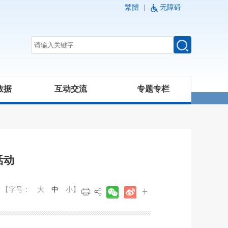
繁體
|
无障碍
数据
互动交流
专题专栏
活动
【字号：
大
中
小
】