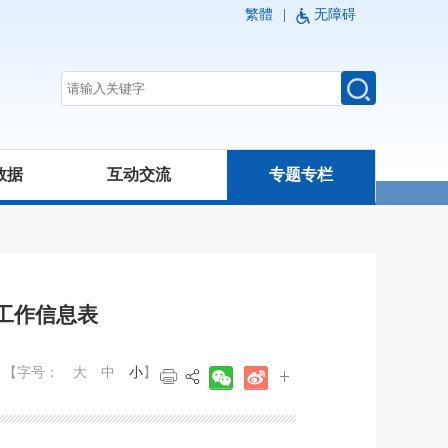
繁體
|
无障碍
数据
互动交流
专题专栏
关工作信息表
【字号：
大
中
小
】