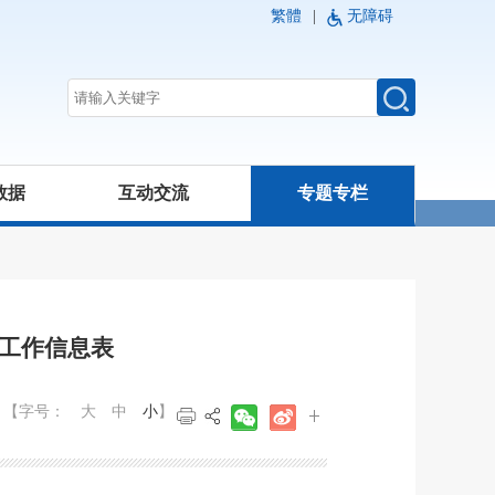
繁體
|
无障碍
数据
互动交流
专题专栏
关工作信息表
【字号：
大
中
小
】