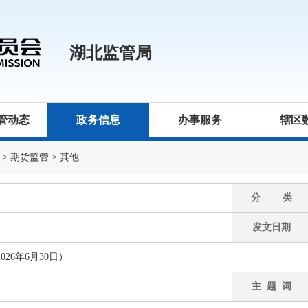
湖北监管局
管动态
政务信息
办事服务
辖区
>
期货监管
>
其他
分 类
发文日期
26年6月30日）
主 题 词