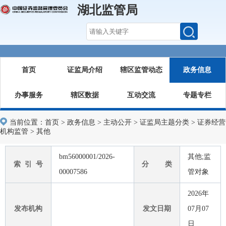
湖北监管局
首页
证监局介绍
辖区监管动态
政务信息
办事服务
辖区数据
互动交流
专题专栏
当前位置：
首页
>
政务信息
>
主动公开
>
证监局主题分类
>
证券经营
机构监管
>
其他
bm56000001/2026-
其他;监
索 引 号
分 类
00007586
管对象
2026年
发布机构
发文日期
07月07
日