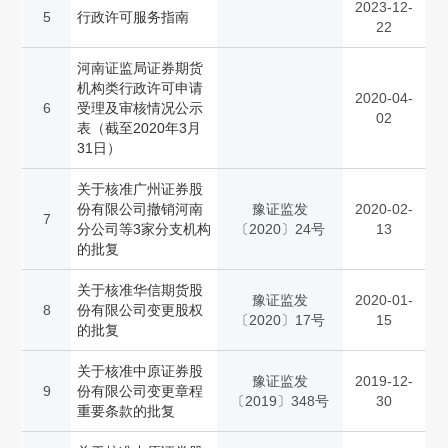
2023-12-
5
行政许可服务指南
22
河南证监局证券期货
机构类行政许可申请
2020-04-
6
受理及审核情况公示
02
表（截至2020年3月
31日）
关于核准广州证券股
份有限公司撤销河南
豫证监发
2020-02-
7
分公司等3家分支机构
〔2020〕24号
13
的批复
关于核准华信期货股
豫证监发
2020-01-
8
份有限公司变更股权
〔2020〕17号
15
的批复
关于核准中原证券股
豫证监发
2019-12-
9
份有限公司变更章程
〔2019〕348号
30
重要条款的批复