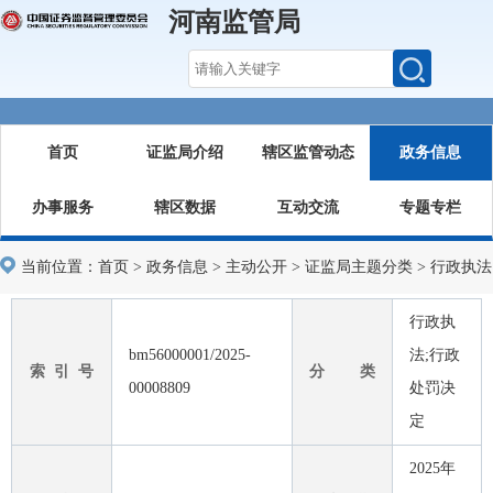
河南监管局
首页
证监局介绍
辖区监管动态
政务信息
办事服务
辖区数据
互动交流
专题专栏
当前位置：
首页
>
政务信息
>
主动公开
>
证监局主题分类
>
行政执法
行政执
bm56000001/2025-
法;行政
索 引 号
分 类
00008809
处罚决
定
2025年