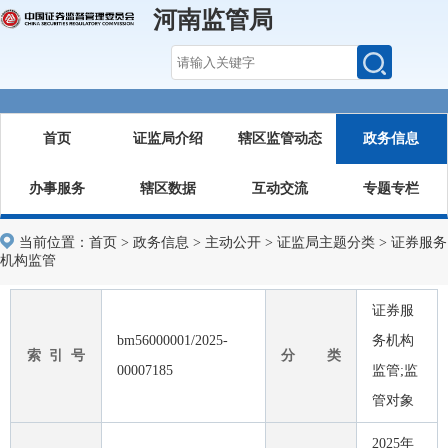
河南监管局
首页
证监局介绍
辖区监管动态
政务信息
办事服务
辖区数据
互动交流
专题专栏
当前位置：
首页
>
政务信息
>
主动公开
>
证监局主题分类
>
证券服务
机构监管
证券服
bm56000001/2025-
务机构
索 引 号
分 类
00007185
监管;监
管对象
2025年