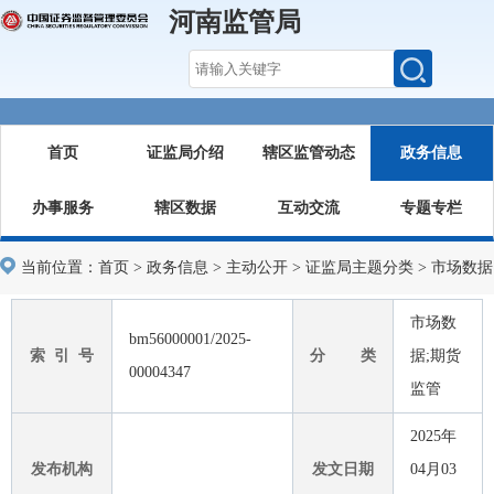
河南监管局
首页
证监局介绍
辖区监管动态
政务信息
办事服务
辖区数据
互动交流
专题专栏
当前位置：
首页
>
政务信息
>
主动公开
>
证监局主题分类
>
市场数据
市场数
bm56000001/2025-
索 引 号
分 类
据;期货
00004347
监管
2025年
发布机构
发文日期
04月03