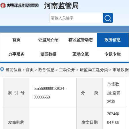
河南监管局
首页
证监局介绍
辖区监管动态
政务信息
办事服务
辖区数据
互动交流
专题专栏
当前位置：
首页
>
政务信息
>
主动公开
>
证监局主题分类
>
市场数据
市场数
bm56000001/2024-
索 引 号
分 类
据;监管
00003560
对象
2024年
发布机构
发文日期
04月08