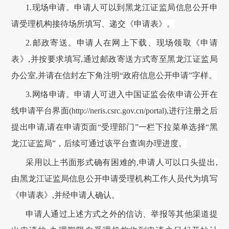
1.现场申请。申请人可以到
黑龙江证监局
信息公开申
请受理机构接待场所填写、递交《申请表》。
2.邮政寄送。申请人在网上下载、现场领取《申请
表》,并按要求填写,通过邮政寄送方式寄至
黑龙江证监局
办公室
,并请在信封左下角注明“政府信息公开申请”字样。
3.网络申
请。申请人可进入
中国证监会
依申请公开在
线申请平台界面
(
http://neris.csrc.gov.cn/portal
),进行注册之后
提出申请,
请在申请页面
“受理部门”一栏下拉菜单选择“黑
龙江证监局”，后续
可通过该平台查询办理进度。
采用以上书面形式确有困难的
,申请人可以口头提出,
由
黑龙江证监局
信息公开申请受理机构工作人员代为填写
《申请表》
,并经申请人确认。
申请人通过上述方式之外的信访、举报等其他渠道提