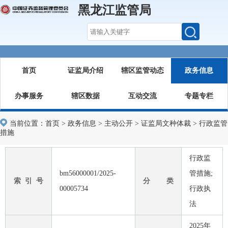
黑龙江监管局
首页
证监局介绍
辖区监管动态
政务信息
办事服务
辖区数据
互动交流
专题专栏
当前位置：
首页
>
政务信息
>
主动公开
>
证监局文种体裁
>
行政监管
措施
行政监
bm56000001/2025-
管措施;
索 引 号
分 类
00005734
行政执
法
2025年