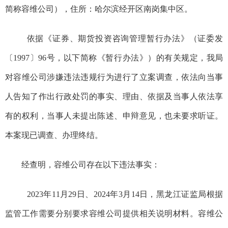
简称容维公司），住所：
哈尔滨经开区南岗
集中区。
依据
《证券、期货投资咨询管理暂行办法》（证委发
〔1997〕96号，以下简称《暂行办法》）
的有关规定，我
局
对
容维公司涉嫌违法违规
行为进行了立案调查
，
依法向当事
人告知了作出行政处罚的事实、理由、依据及当事人依法享
有的权利，当事人未提出陈述、申辩意见，也未要求听证。
本案现已调查、
办理
终结。
经查明，
容维公司存在以下违法事实
：
2023年11月29日、2024年3月14日，黑龙江证监局根据
监管工作需要分别要求容维公司提供相关说明材料。容维公