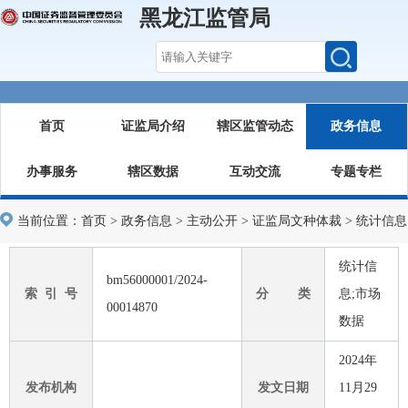
黑龙江监管局
首页
证监局介绍
辖区监管动态
政务信息
办事服务
辖区数据
互动交流
专题专栏
当前位置：
首页
>
政务信息
>
主动公开
>
证监局文种体裁
>
统计信息
统计信
bm56000001/2024-
索 引 号
分 类
息;市场
00014870
数据
2024年
发布机构
发文日期
11月29