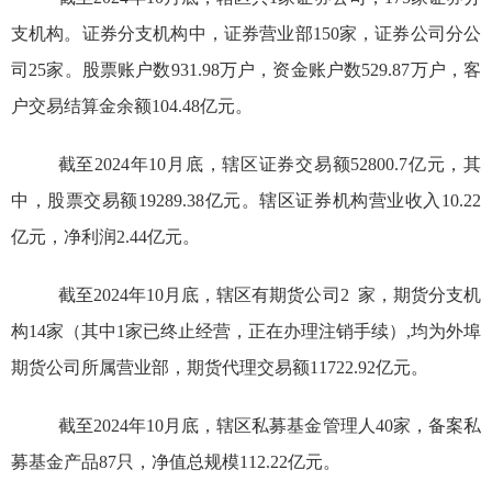
支机构。证券分支机构中，证券营业部
150
家，证券公司分公
司25家。股票账户数
931.98
万户，资金账户数
529.87
万户，客
户交易结算金余额
104.48
亿元
。
截至2024年10月底，辖区证券交易额52800.7亿元，其
中，股票交易额19289.38亿元。辖区证券机构营业收入
10.22
亿元，净利润2.44亿元。
截至2024年10月底，辖区有期货公司2 家，期货分支机
构14家（其中1家已终止经营，正在办理注销手续）,均为外埠
期货公司所属营业部，期货代理交易额11722.92亿元。
截至2024年10月底，辖区私募基金管理人4
0
家，
备案
私
募基金产品
87
只
，净值
总规模
112.22
亿元。