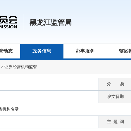
黑龙江监管局
管动态
政务信息
办事服务
辖区
>
证券经营机构监管
分 类
发文日期
售机构名录
主 题 词