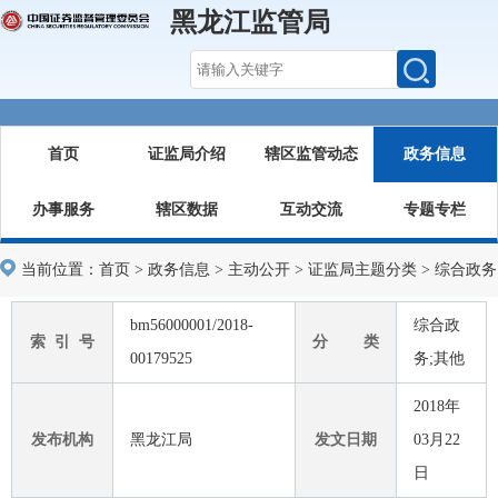
黑龙江监管局
首页
证监局介绍
辖区监管动态
政务信息
办事服务
辖区数据
互动交流
专题专栏
当前位置：
首页
>
政务信息
>
主动公开
>
证监局主题分类
>
综合政务
bm56000001/2018-
综合政
索 引 号
分 类
00179525
务;其他
2018年
发布机构
黑龙江局
发文日期
03月22
日