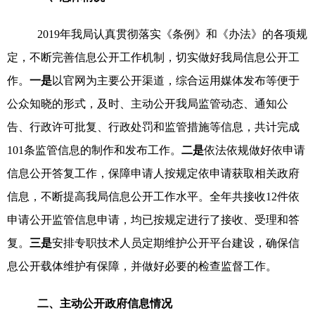
201
9
年我局认真贯彻落实《条例》和《办法》的各项规
定，不断完善信息公开工作机制，
切实做好我局信息公开工
作。
一是
以官网为主要公开渠道，综合运用媒体发布等便于
公众知晓的形式，及时、主动公开我局监管动态、通知公
告、行政许可批复、行政处罚和监管措施等信息，共计完成
1
01
条监管信息的制作和发布工作。
二是
依法依规做好依申请
信息
公开答复工作，保障申请人按规定依申请获取相关政府
信息，不断提高
我局信息公开工作
水平。
全年共接收
12
件
依
申请公开监管信息申请，
均
已按规定进行了接收、受理和答
复。
三是
安排专职技术人员定期维护公开平台建设，确保信
息公开载体维护有保障，并
做好
必要的检查监督
工作。
二、
主动公开
政府信息
情况