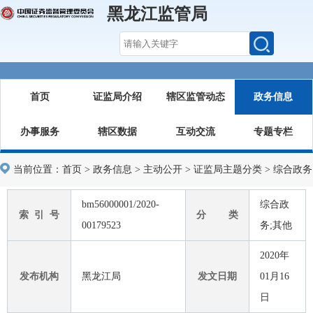
黑龙江监管局
首页
证监局介绍
辖区监管动态
政务信息
办事服务
辖区数据
互动交流
专题专栏
当前位置：
首页
>
政务信息
>
主动公开
>
证监局主题分类
>
综合政务
bm56000001/2020-
综合政
索 引 号
分 类
00179523
务;其他
2020年
发布机构
黑龙江局
发文日期
01月16
日