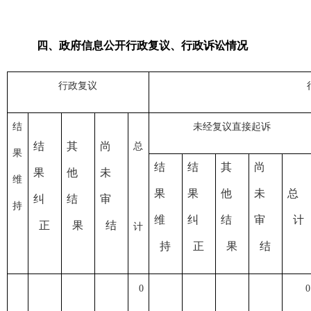
四
、政府信息公开行政复议、行政诉讼情况
行政复议
结
未经复议直接起诉
结
其
尚
总
果
结
结
其
尚
果
他
未
维
果
果
他
未
总
纠
结
审
持
维
纠
结
审
计
正
果
结
计
持
正
果
结
0
0