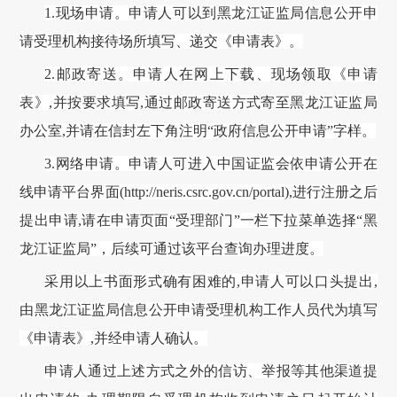
1.现场申请。申请人可以到
黑龙江证监局
信息公开申
请受理机构接待场所填写、递交《申请表》。
2.邮政寄送。申请人在网上下载、现场领取《申请
表》,并按要求填写,通过邮政寄送方式寄至
黑龙江证监局
办公室
,并请在信封左下角注明“政府信息公开申请”字样。
3.网络申
请。申请人可进入
中国证监会
依申请公开在
线申请平台界面
(
http://neris.csrc.gov.cn/portal
),进行注册之后
提出申请,
请在申请页面
“受理部门”一栏下拉菜单选择“黑
龙江证监局”，后续
可通过该平台查询办理进度。
采用以上书面形式确有困难的
,申请人可以口头提出,
由
黑龙江证监局
信息公开申请受理机构工作人员代为填写
《申请表》
,并经申请人确认。
申请人通过上述方式之外的信访、举报等其他渠道提