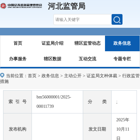
河北监管局
首页
证监局介绍
辖区监管动态
政务信息
办事服务
辖区数据
互动交流
专题专栏
当前位置：
首页
>
政务信息
>
主动公开
>
证监局文种体裁
>
行政监管
措施
bm56000001/2025-
索 引 号
分 类
;
00011739
2025年
发布机构
发文日期
10月11
日