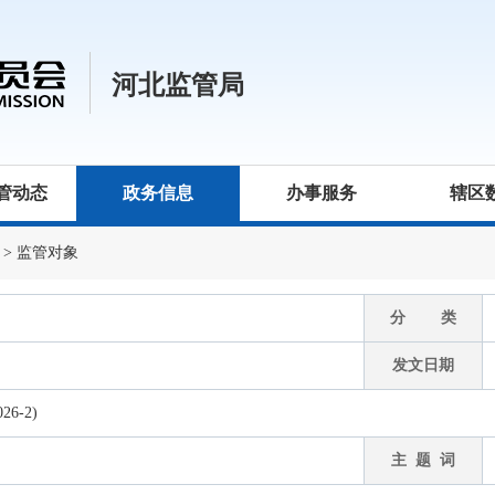
河北监管局
管动态
政务信息
办事服务
辖区
>
监管对象
分 类
发文日期
6-2)
主 题 词