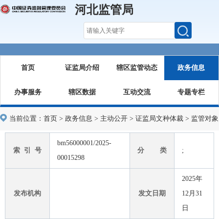
河北监管局
首页
证监局介绍
辖区监管动态
政务信息
办事服务
辖区数据
互动交流
专题专栏
当前位置：
首页
>
政务信息
>
主动公开
>
证监局文种体裁
>
监管对象
bm56000001/2025-
索 引 号
分 类
;
00015298
2025年
发布机构
发文日期
12月31
日