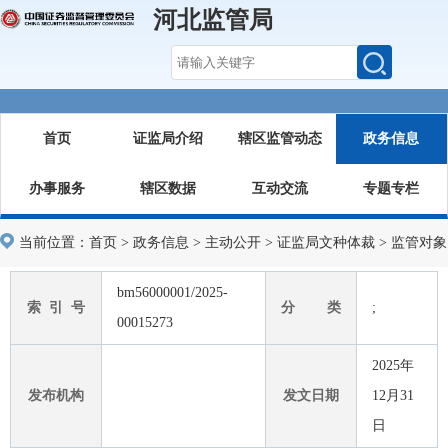
河北监管局
首页
证监局介绍
辖区监管动态
政务信息
办事服务
辖区数据
互动交流
专题专栏
当前位置：
首页
>
政务信息
>
主动公开
>
证监局文种体裁
>
监管对象
bm56000001/2025-
索 引 号
分 类
;
00015273
2025年
发布机构
发文日期
12月31
日