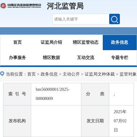
河北监管局
首页
证监局介绍
辖区监管动态
政务信息
办事服务
辖区数据
互动交流
专题专栏
当前位置：
首页
>
政务信息
>
主动公开
>
证监局文种体裁
>
监管对象
bm56000001/2025-
索 引 号
分 类
;
00008009
2025年
发布机构
发文日期
07月02
日