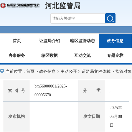
河北监管局
首页
证监局介绍
辖区监管动态
政务信息
办事服务
辖区数据
互动交流
专题专栏
当前位置：
首页
>
政务信息
>
主动公开
>
证监局文种体裁
>
监管对象
bm56000001/2025-
索 引 号
分 类
;
00005670
2025年
发布机构
发文日期
05月08
日