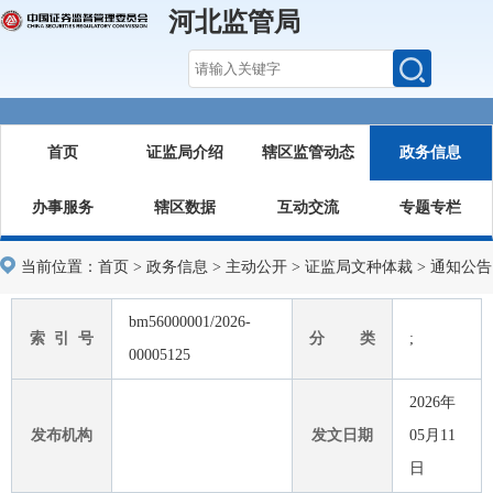
河北监管局
首页
证监局介绍
辖区监管动态
政务信息
办事服务
辖区数据
互动交流
专题专栏
当前位置：
首页
>
政务信息
>
主动公开
>
证监局文种体裁
>
通知公告
bm56000001/2026-
索 引 号
分 类
;
00005125
2026年
发布机构
发文日期
05月11
日