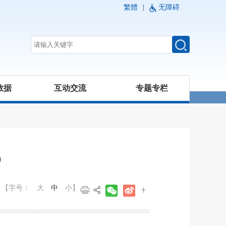
繁體
|
无障碍
数据
互动交流
专题专栏
）
【字号：
大
中
小
】