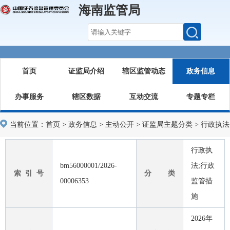
海南监管局
首页
证监局介绍
辖区监管动态
政务信息
办事服务
辖区数据
互动交流
专题专栏
当前位置：
首页
>
政务信息
>
主动公开
>
证监局主题分类
>
行政执法
行政执
bm56000001/2026-
法;行政
索 引 号
分 类
00006353
监管措
施
2026年