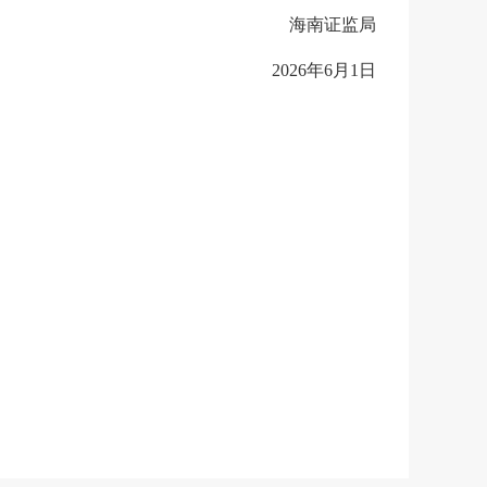
海南证监局
202
6
年
6
月
1
日