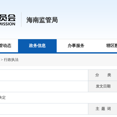
海南监管局
管动态
政务信息
办事服务
辖区
>
行政执法
分 类
发文日期
决定
主 题 词