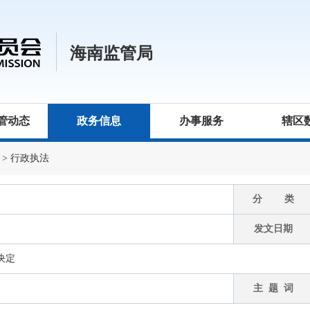
海南监管局
管动态
政务信息
办事服务
辖区
>
行政执法
分 类
发文日期
决定
主 题 词