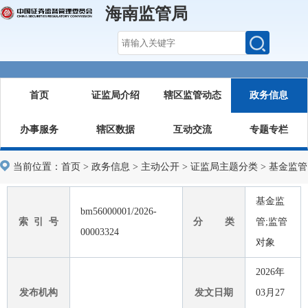
海南监管局
首页
证监局介绍
辖区监管动态
政务信息
办事服务
辖区数据
互动交流
专题专栏
当前位置：
首页
>
政务信息
>
主动公开
>
证监局主题分类
>
基金监管
基金监
bm56000001/2026-
索 引 号
分 类
管;监管
00003324
对象
2026年
发布机构
发文日期
03月27