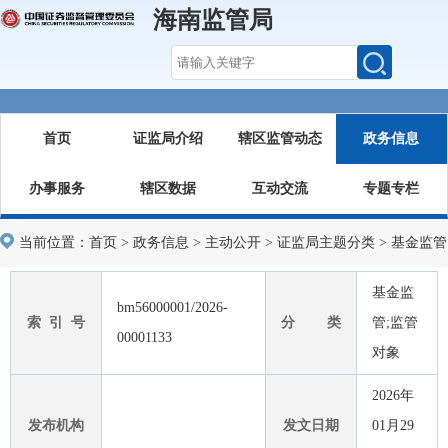
海南监管局
首页
证监局介绍
辖区监管动态
政务信息
办事服务
辖区数据
互动交流
专题专栏
当前位置：
首页
>
政务信息
>
主动公开
>
证监局主题分类
>
基金监管
基金监
bm56000001/2026-
索 引 号
分 类
管;监管
00001133
对象
2026年
发布机构
发文日期
01月29