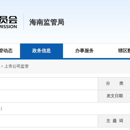
海南监管局
管动态
政务信息
办事服务
辖区
>
上市公司监管
分 类
发文日期
月）
主 题 词