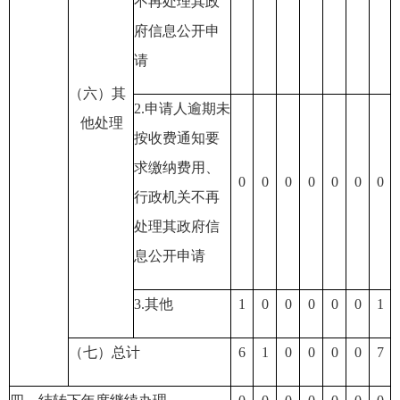
不再处理其政
府信息公开申
请
（六）其
2.申请人逾期未
他处理
按收费通知要
求缴纳费用
、
0
0
0
0
0
0
0
行政机关不再
处理其政府信
息公开申请
3.其他
1
0
0
0
0
0
1
（七）总计
6
1
0
0
0
0
7