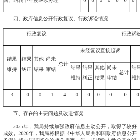
四、结转下年度继续办理
0
0
0
0
0
0
0
四、政府信息公开行政复议、行政诉讼情况
行政复议
行政诉
未经复议直接起诉
结果
结果
其他
尚未
总计
结果
结果
其他
尚未
结
维持
纠正
结果
审结
总计
维持
纠正
结果
审结
维
3
0
0
1
4
0
0
0
0
0
0
五、存在的主要问题及改进情况
202
5年，我局持续加强政府信息主动公开，取得了较好
成效。2026年，我局将根据《中华人民共和国政府信息公开