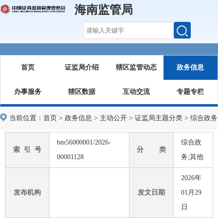
海南监管局
首页
证监局介绍
辖区监管动态
政务信息
办事服务
辖区数据
互动交流
专题专栏
当前位置：
首页
>
政务信息
>
主动公开
>
证监局主题分类
>
综合政务
bm56000001/2026-
综合政
索 引 号
分 类
00001128
务;其他
2026年
发布机构
发文日期
01月29
日