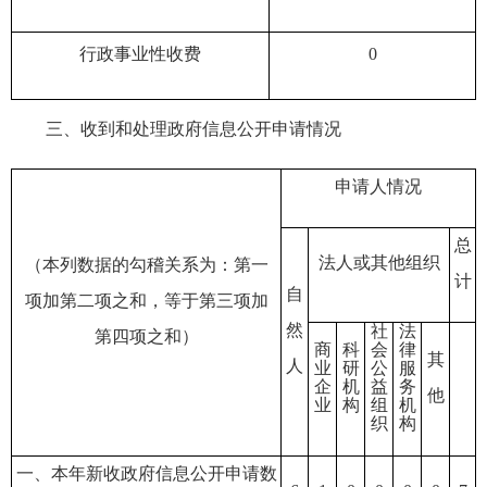
行政事业性收费
0
三、
收到和处理政府信息公开申请情况
申请人情况
总
法人或其他组织
（本列数据的勾稽关系为：第一
计
自
项加第二项之和，等于第三项加
然
社
法
第四项之和）
商
科
会
律
其
人
业
研
公
服
企
机
益
务
他
业
构
组
机
织
构
一、本年新收政府信息公开申请数