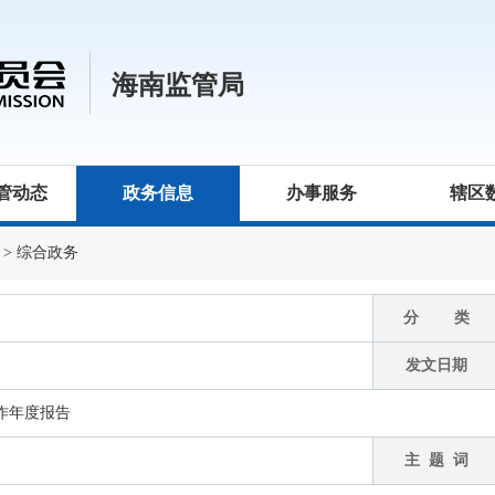
海南监管局
管动态
政务信息
办事服务
辖区
>
综合政务
分 类
发文日期
工作年度报告
主 题 词