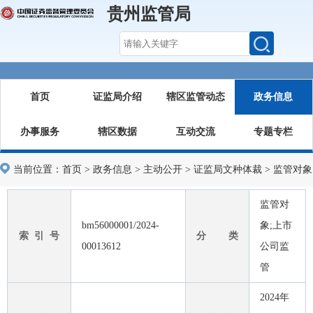
贵州监管局
首页
证监局介绍
辖区监管动态
政务信息
办事服务
辖区数据
互动交流
专题专栏
当前位置：
首页
>
政务信息
>
主动公开
>
证监局文种体裁
>
监管对象
监管对
bm56000001/2024-
象;上市
索 引 号
分 类
00013612
公司监
管
2024年