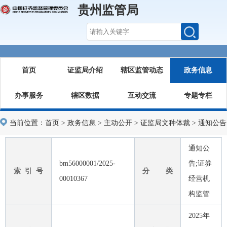
贵州监管局
首页
证监局介绍
辖区监管动态
政务信息
办事服务
辖区数据
互动交流
专题专栏
当前位置：
首页
>
政务信息
>
主动公开
>
证监局文种体裁
>
通知公告
通知公
bm56000001/2025-
告;证券
索 引 号
分 类
00010367
经营机
构监管
2025年