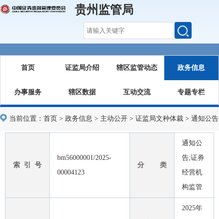
贵州监管局
首页
证监局介绍
辖区监管动态
政务信息
办事服务
辖区数据
互动交流
专题专栏
当前位置：
首页
>
政务信息
>
主动公开
>
证监局文种体裁
>
通知公告
通知公
bm56000001/2025-
告;证券
索 引 号
分 类
00004123
经营机
构监管
2025年