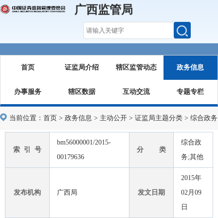
广西监管局
首页
证监局介绍
辖区监管动态
政务信息
办事服务
辖区数据
互动交流
专题专栏
当前位置：
首页
>
政务信息
>
主动公开
>
证监局主题分类
>
综合政务
bm56000001/2015-
综合政
索 引 号
分 类
00179636
务;其他
2015年
发布机构
广西局
发文日期
02月09
日