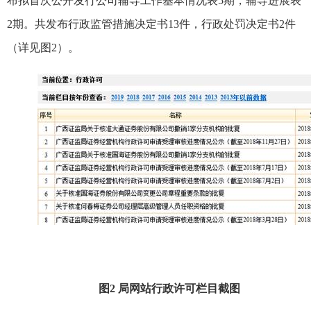
布拟首次公开发行公司辅导工作基本情况表
5
期，辅导进展表
2
期。共发布行政监管措施决定书
13
件，行政处罚决定书
2
件
（详见图
2
）。
图
2
局网站行政许可栏目截图