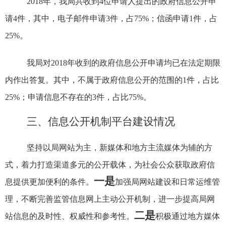
2018
年，我局共收到
4
位申请人提出的政府信息公开申
请
4
件，其中，电子邮件申请
3
件，占
75%
；信函申请
1
件，占
25%
。
我局对
2018
年收到的政府信息公开申请均已在法定期限
内作出答复。其中，不属于政府信息公开的范围的
1
件，占比
25%
；申请信息不存在的
3
件，占比
75%
。
三、信息公开机制平台建设情况
坚持以局网站为主，新媒体和地方主流媒体为辅的方
式，着力打造渠道多元的公开载体，为社会公众获取政府信
一是
息提供更加便利的条件。
加强局网站建设和日常运维管
理，不断完善监管信息网上主动公开机制，进一步提高局网
二是
站信息的及时性、权威性和参考性。
积极通过地方媒体