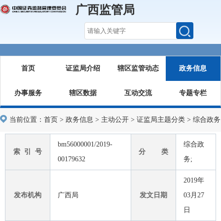
广西监管局
首页
证监局介绍
辖区监管动态
政务信息
办事服务
辖区数据
互动交流
专题专栏
当前位置：
首页
>
政务信息
>
主动公开
>
证监局主题分类
>
综合政务
bm56000001/2019-
综合政
索 引 号
分 类
00179632
务;
2019年
发布机构
广西局
发文日期
03月27
日