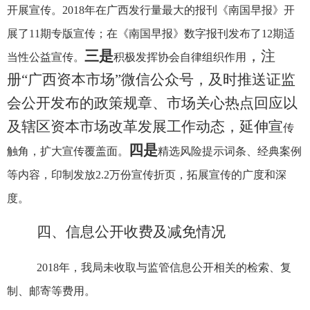
开展宣传。
2018
年在广西发行量最大的报刊《南国早报》开
展了
11
期专版宣传；在《南国早报》数字报刊发布了
12
期适
三是
，注
当性公益宣传。
积极发挥协会自律组织作用
册“广西资本市场”微信公众号，及时推送证监
会公开发布的政策规章、市场关心热点回应以
及辖区资本市场改革发展工作动态，延伸宣
传
四是
触角，扩大宣传覆盖面。
精选风险提示词条、经典案例
等内容，印制发放
2.2
万份宣传折页，拓展宣传的广度和深
度。
四、信息公开收费及减免情况
2018
年，我局未收取与监管信息公开相关的检索、复
制、邮寄等费用。