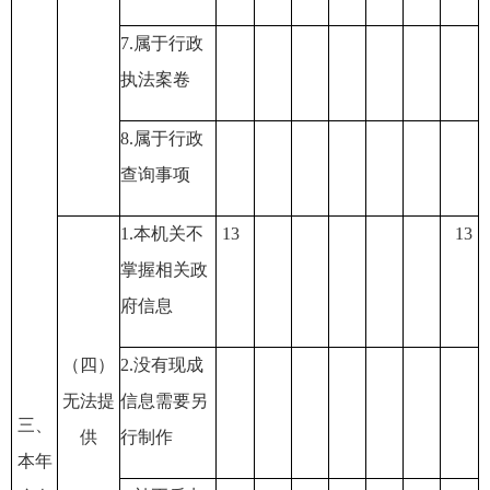
7.
属于行政
执法案卷
8.
属于行政
查询事项
1.
本机关不
13
13
掌握相关政
府信息
（四）
2.
没有现成
无法提
信息需要另
三、
供
行制作
本年