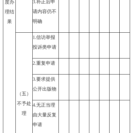
3.
补正后申
度办
请内容仍不
理结
明确
果
1.
信访举报
投诉类申请
2.
重复申请
3.
要求提供
公开出版物
（五）
不予处
4.
无正当理
理
由大量反复
申请