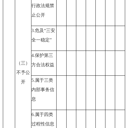
行政法规禁
止公开
3.
危及
“
三安
全一稳定
”
4.
保护第三
（三）
方合法权益
不予公
5.
属于三类
开
内部事务信
息
6.
属于四类
过程性信息