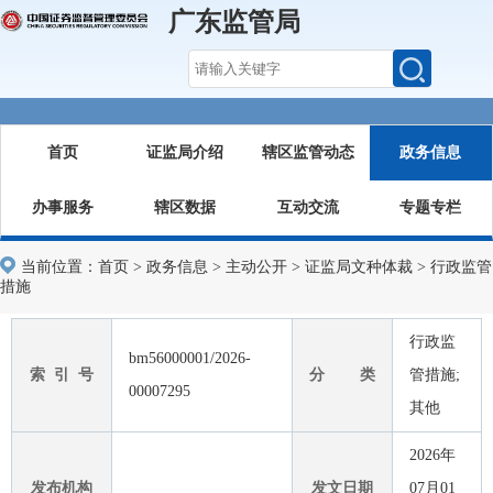
广东监管局
首页
证监局介绍
辖区监管动态
政务信息
办事服务
辖区数据
互动交流
专题专栏
当前位置：
首页
>
政务信息
>
主动公开
>
证监局文种体裁
>
行政监管
措施
行政监
bm56000001/2026-
索 引 号
分 类
管措施;
00007295
其他
2026年
发布机构
发文日期
07月01