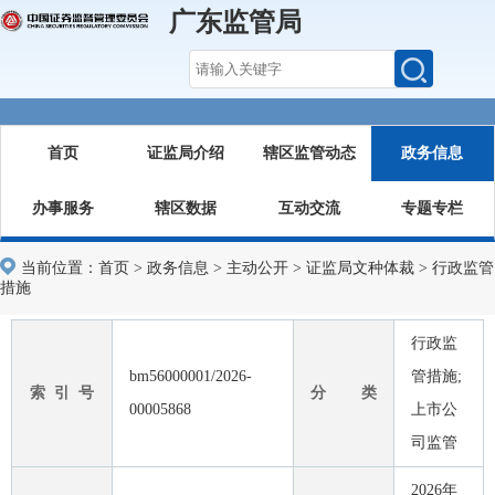
广东监管局
首页
证监局介绍
辖区监管动态
政务信息
办事服务
辖区数据
互动交流
专题专栏
当前位置：
首页
>
政务信息
>
主动公开
>
证监局文种体裁
>
行政监管
措施
行政监
bm56000001/2026-
管措施;
索 引 号
分 类
00005868
上市公
司监管
2026年