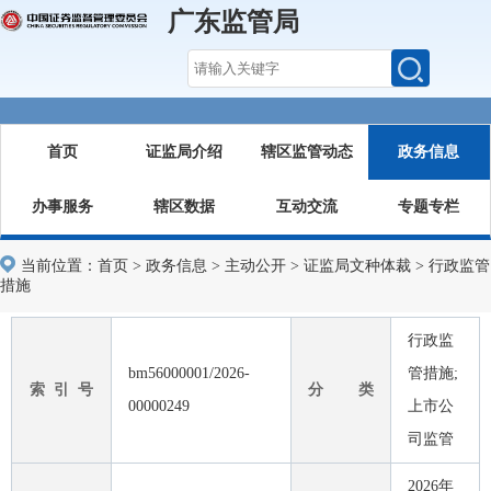
广东监管局
首页
证监局介绍
辖区监管动态
政务信息
办事服务
辖区数据
互动交流
专题专栏
当前位置：
首页
>
政务信息
>
主动公开
>
证监局文种体裁
>
行政监管
措施
行政监
bm56000001/2026-
管措施;
索 引 号
分 类
00000249
上市公
司监管
2026年